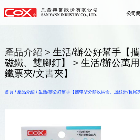
公司
產品介紹 >
生活/辦公好幫手【攜
磁鐵、雙腳釘】
>
生活/辦公萬用
鐵票夾/文書夾】
/
/
首頁
產品介紹
生活/辦公好幫手【攜帶型分類收納盒、迴紋針/長尾