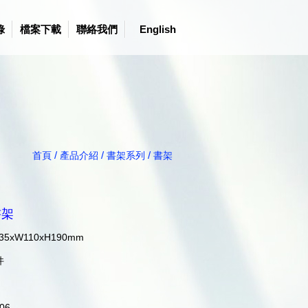
錄
檔案下載
聯絡我們
English
/
/
/
首頁
產品介紹
書架系列
書架
書架
5xW110xH190mm
件
06