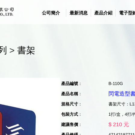
公司簡介
最新消息
產品介紹
電子型
列
>
書架
產品編號
：
B-110G
閃電造型
產品名稱
：
規格尺寸
：
書架尺寸：L13
包裝方式
：
1打/盒，4打/
$ 210 元
建議售價
：
產品條碼
：
47142197711