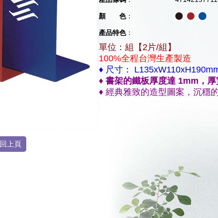
顏 色
：
產品特色
：
單位：組【2片/組】
100%全程台灣生產製造
♦
尺寸： L135xW110xH190m
♦ 書架的鐵板厚度達 1mm，
♦
經典雅致的造型圖案，沉穩
回上頁