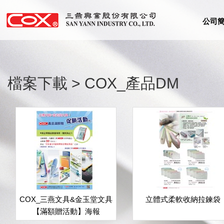
公司
檔案下載 > COX_產品DM
COX_三燕文具&金玉堂文具
立體式柔軟收納拉鍊袋
【滿額贈活動】海報