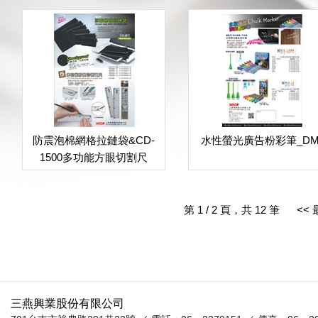
防震泡棉網格拉鏈袋&CD-
水性螢光廣告粉彩筆_D
1500多功能方眼切割尺
第 1 / 2 頁，共 12 筆
<<
三燕興業股份有限公司