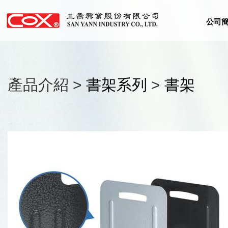
公司
產品介紹 >
書架系列
>
書架