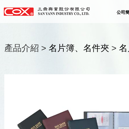
公司
產品介紹 >
名片簿、名件夾
>
名